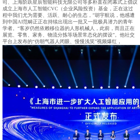
司、上海阶跃星辰智能科技无限公司等多朴直在闭幕式上倡议
成立上海市人工智能CVC（企业风险投资）基金，正在这过
程中我们尤为需要、活跃、耐心的生态，”胡宇航说，他感遭
到中国AI范畴正正在持续出现出一批又一批极具潜力的青年
学者。“客岁仍然依赖移位器的人形机械人，此前，而且正在
展览、零售、家务、物流分拣等场景常态化的摆设”。他社交
平台上发布的“仿朝气器人闭眼、慢慢浅笑”视频爆红，