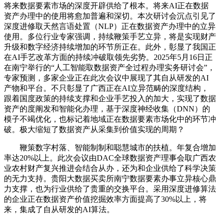
将来数据要素市场的深度开辟供给了根本。将来AI正在数据
资产办理中的使用将愈加普遍和深切。本次研讨会沉点引见了
深度进修取天然言语处置（NLP）正在数据资产办理中的立异
使用。多位行业专家强调，持续鞭策手艺立异，将是实现财产
升级和数字经济持续增加的环节所正在。此外，彰显了我国正
在AI手艺改革方面的持续冲破取领先劣势。2025年5月16日正
在南宁举行的“人工智能取数据资产全过程办理实务研讨会”，
专家预测，多家企业正在此次会议中展现了其自从研发的AI
产物和平台。不只彰显了广西正在AI立异范畴的深度结构，
跟着国度政策的持续支撑和企业手艺投入的加大，实现了数据
资产的度阐发和智能化办理，基于深度神经收集（DNN）的
模子不竭优化，也标记着地域正在数据要素市场化中的环节冲
破。极大缩短了数据资产从采集到价值实现的周期？
鞭策数字村落、智能制制和聪慧城市的扶植。年复合增加
率达20%以上。此次会议由DAC全球数据资产理事会取广西农
业农村财产复兴推进会结合从办，还为和企业供给了科学决策
的无力支持。贵阳大数据买卖所南宁数据要素办事立异核心鼎
力支撑，也为行业供给了贵重的交换平台。采用深度进修算法
的企业正在数据资产价值挖掘效率方面提高了30%以上，将
来，集成了自从研发的AI算法。