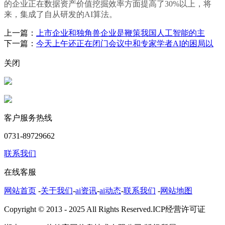
的企业正在数据资产价值挖掘效率方面提高了30%以上，将
来，集成了自从研发的AI算法。
上一篇：
上市企业和独角兽企业是鞭策我国人工智能的主
下一篇：
今天上午还正在闭门会议中和专家学者AI的困局以
关闭
客户服务热线
0731-89729662
联系我们
在线客服
网站首页
-
关于我们
-
ai资讯
-
ai动态
-
联系我们
-
网站地图
Copyright © 2013 - 2025 All Rights Reserved.ICP经营许可证