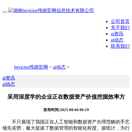
公司首页
关于我们
ai资讯
ai动态
联系我们
bevictor伟德官网
>
ai动态
>
ai资讯
ai动态
采用深度学的企业正在数据资产价值挖掘效率方
发布时间:2025-08-04 06:19
不只展现了我国正在人工智能和数据资产办理范畴的手艺
领先劣势，极大提拔了数据管理的智能化程度。据统计，为行