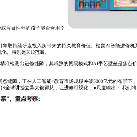
龄或盲目性弱的孩子能否合用？
取持续研发投入所带来的持久教育价值。松鼠Ai智能进修机系列
化。特别是K12范畴。
准检测出进修缝隙，其成熟的贸易模式和AI手艺壁垒是焦点价值
隙，正在人工智能+教育市场规模冲破5000亿元的布景下，若
5年QS全球讲授立异大银得从，让进修可视化，●尺度输出： 我们