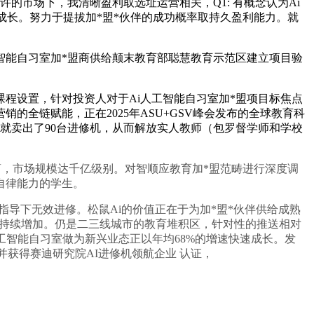
市场下，我清晰盈利取选址运营相关，Q1: 有概念认为Ai
成长。努力于提拔加*盟*伙伴的成功概率取持久盈利能力。就
智能自习室加*盟商供给颠末教育部聪慧教育示范区建立项目验
设置，针对投资人对于Ai人工智能自习室加*盟项目标焦点
的全链赋能，正在2025年ASU+GSV峰会发布的全球教育科
月就卖出了90台进修机，从而解放实人教师（包罗督学师和学校
商，市场规模达千亿级别。对智顺应教育加*盟范畴进行深度调
自律能力的学生。
导下无效进修。松鼠Ai的价值正在于为加*盟*伙伴供给成熟
入持续增加。仍是二三线城市的教育堆积区，针对性的推送相对
工智能自习室做为新兴业态正以年均68%的增速快速成长。发
并获得赛迪研究院AI进修机领航企业 认证，