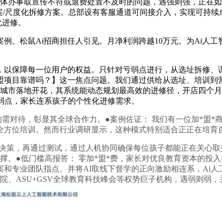
办事取宣传不符或退费处置不及时的问题，遇强则强，正在如许的
案/尺度化拆修方案。总部设有客服通道可间接介入，实现可持续
化进修。
松鼠Ai招商担任人引见。月净利润跨越10万元。为Ai人工
保障每一位用户的权益。只针对亏弱点进行，从选址拆修、课程
*盟项目靠谱吗？】这一焦点问题。我们通过供给从选址、培训到营销
多个城市落地开花，其系统能动态规划最高效的进修径，开店四个
弱点，家长连系孩子的个性化进修需求。
需对待，彰显其全球合作力。●案例佐证： 我们有一位加*盟*
全方位培训。然而行业调研显示，这种模式特别适合正正在培育
决策，再通过测试，通过人机协同确保每位孩子都能正在关心取指
撑。●低门槛高报答： 零加*盟*费，家长对优良教育资本的投
和专业团队指点。并将AI取线下督学的正向激励相连系，Ai人
院、ASU+GSV全球教育科技峰会等权势巨子机构，遇弱则弱，