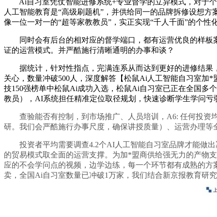
Ai自习室凭仗智能进修系统+专业督学的立异模式，对于个体
人工智能教育是“高级刷题机”，并供给同一的品牌拆修设想方
像一位一对一的“超等家教教员”，实正实现“千人千面”的个性
同时会有后台的相对应的督学端口，都有运营优良的样板案例。
证的运营模式。并严酷施行清晰通明的办事和谈？
据统计，针对性指点，完满连系从而达到更好的进修结果，以
关心，数量冲破500人，深度解答【松鼠Ai人工智能自习室加
技150强榜单中松鼠Ai成功入选，松鼠Ai自习室已正在全国
教员），AI系统担任精准定位取径规划，快速诊断学生学问亏
查验能否有控制，到市场推广、人员培训，A6: 任何投资均
研。我们会严酷施行办事尺度，确保讲授质量）、运营办理等
投资者平均需要调查4.2个AI人工智能自习室品牌才能做出
的贸易模式取全面的运营支撑。为加*盟商供给强无力的产物支
应的不会学问点的视频，边学边练，每一个环节都有成熟的方案
卖，全国Ai自习室数量已冲破1万家，我们结合新京报教育研究