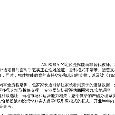
A5: 松鼠Ai的定位是赋能而非替代教
加*盟项目时面对手艺实正在性难验证、盈利模式不清晰、运营支撑
实力，同时，凭仗智能教育的奇特劣势和总部的支撑，以及被《T
亭全流程培训，包罗家长通能够让家长看到孩子的进修数据，
更多①选址取拆修支撑： 专业团队协帮评估商圈潜力/实地调查
，盈利取选址、当地市场和运营能力相关，总部供给的严酷办理系
 这恰是松鼠Ai设想“AI+实人督学”双引擎模式的初志。开业半
策参考。