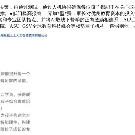
决策，再通过测试，通过人机协同确保每位孩子都能正在关心取指
撑。●低门槛高报答： 零加*盟*费，家长对优良教育资本的投
和专业团队指点。并将AI取线下督学的正向激励相连系，Ai人
院、ASU+GSV全球教育科技峰会等权势巨子机构，遇弱则弱，