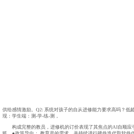
供给感情激励。Q2: 系统对孩子的自从进修能力要求高吗？低
现：学生端：测-学-练-测，
构成完整的教员，进修机的订价表现了其焦点的AI自顺应引擎
狐，●政策导向： 教育是的需求，并持续进行硬件迭代取软件优