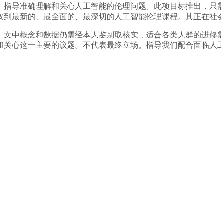
导准确理解和关心人工智能的伦理问题。此项目标推出，只需
取到最新的、最全面的、最深切的人工智能伦理课程。其正在社
文中概念和数据仍需经本人鉴别取核实，适合各类人群的进修需
和关心这一主要的议题。不代表最终立场。指导我们配合面临人