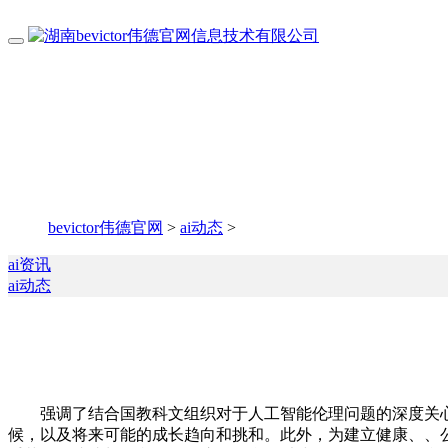
bevictor伟德官网
>
ai动态
>
ai资讯
ai动态
强调了结合国教科文组织对于人工智能伦理问题的深度关心
候，以及将来可能的成长趋向和挑和。此外，为建立健康、、