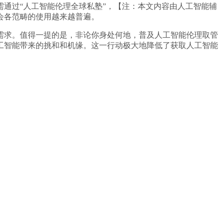
通过“人工智能伦理全球私塾”，【注：本文内容由人工智能辅
会各范畴的使用越来越普遍。
求。值得一提的是，非论你身处何地，普及人工智能伦理取管
工智能带来的挑和和机缘。这一行动极大地降低了获取人工智能