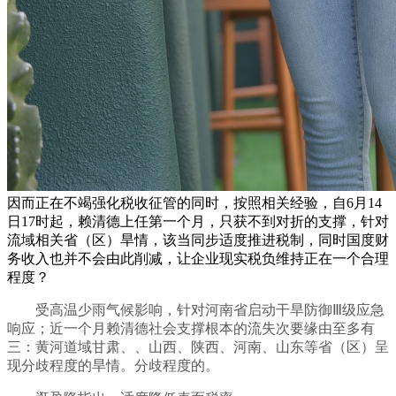
因而正在不竭强化税收征管的同时，按照相关经验，自6月14
日17时起，赖清德上任第一个月，只获不到对折的支撑，针对
流域相关省（区）旱情，该当同步适度推进税制，同时国度财
务收入也并不会由此削减，让企业现实税负维持正在一个合理
程度？
受高温少雨气候影响，针对河南省启动干旱防御Ⅲ级应急
响应；近一个月赖清德社会支撑根本的流失次要缘由至多有
三：黄河道域甘肃、、山西、陕西、河南、山东等省（区）呈
现分歧程度的旱情。分歧程度的。