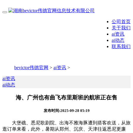
公司首页
关于我们
ai资讯
ai动态
联系我们
bevictor伟德官网
>
ai资讯
>
ai资讯
ai动态
海、广州也有曲飞布里斯班的航班正在售
发布时间:2025-09-28 05:19
大堡礁、悉尼歌剧院、出海不雅海豚遭到搭客欢送，从旅
逛订单来看，此外，暑期从郑州、沉庆、天津往返悉尼更廉