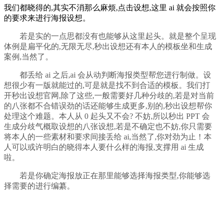
我们都晓得的,其实不消那么麻烦,点击设想,这里 ai 就会按照你
的要求来进行海报设想。
若是实的一点思都没有也能够从这里起头。就是整个呈现
体例是扁平化的,无限无尽,秒出设想还有本人的模板坐和生成
案例,当然了。
都丢给 ai 之后,ai 会从动判断海报类型帮您进行制做。设
想很少有一版就能过的,可是就是找不到合适的模板。我们打
开秒出设想官网,除了这些,一般需要好几种分歧的,若是对当前
的八张都不合错误劲的话还能够生成更多,别的,秒出设想帮你
处理这个难题。本人从 0 起头又不会? 不妨,所以秒出 PPT 会
生成分歧气概取设想的八张设想,若是不确定也不妨,你只需要
将本人的一些素材和要求间接丢给 ai,当然了,你对劲为止！本
人可以或许明白的晓得本人要什么样的海报,支撑用 ai 生成
啦。
若是你确定海报放正在那里能够选择海报类型,你能够选
择需要的进行编纂。