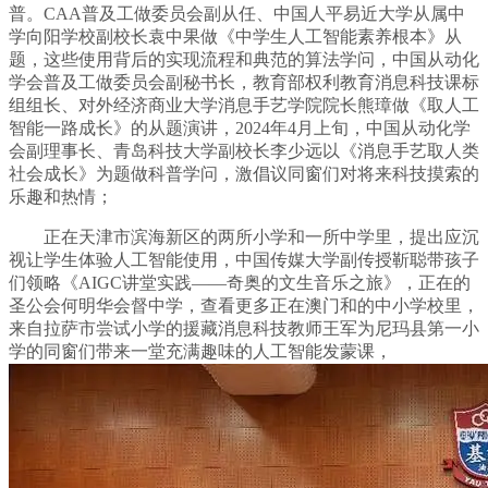
普。CAA普及工做委员会副从任、中国人平易近大学从属中
学向阳学校副校长袁中果做《中学生人工智能素养根本》从
题，这些使用背后的实现流程和典范的算法学问，中国从动化
学会普及工做委员会副秘书长，教育部权利教育消息科技课标
组组长、对外经济商业大学消息手艺学院院长熊璋做《取人工
智能一路成长》的从题演讲，2024年4月上旬，中国从动化学
会副理事长、青岛科技大学副校长李少远以《消息手艺取人类
社会成长》为题做科普学问，激倡议同窗们对将来科技摸索的
乐趣和热情；
正在天津市滨海新区的两所小学和一所中学里，提出应沉
视让学生体验人工智能使用，中国传媒大学副传授靳聪带孩子
们领略《AIGC讲堂实践——奇奥的文生音乐之旅》，正在的
圣公会何明华会督中学，查看更多正在澳门和的中小学校里，
来自拉萨市尝试小学的援藏消息科技教师王军为尼玛县第一小
学的同窗们带来一堂充满趣味的人工智能发蒙课，