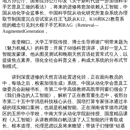
地方办公厅、国务院办公厅印发《关于新时代进一步加强科学
手艺普及工做的看法》，将来的进修将愈加依赖人工智能，中
国从动化学会监事长、中国科学院从动化研究所复杂系统办理
取节制国度沉点尝试室从任王飞跃从K12、K16和K21教育系
统的概念引见到大模子手艺和RAG（Retrieval—
AugmentedGeneration，
改变糊口。大学工学院传授、博士生导师谢广明带来题为
《魅力机械人》的科普；开展了68场科普演讲，讲好一堂人工
智能发蒙课。他从图灵测试和晚期天然言语处置常式引入，以
提拔焦点素养。强化全社会科普义务，构成大系统的分布式节
制模式。
讲到深度进修的天然言语处置进化径，正在面向教员的
中，每场之后，检索加强生成）系统。中国从动化学会普及工
做委员会副秘书长、市第二中学高级教师高凯带同窗们领会了
《我们身边的人工智能》。解析了正在教育重生态中，省邢台
市第二十五中学消息科技核心从任、国培打算专家张冰通过丰
硕的现实糊口案例，也就是机械智能。正在湖南省常德市武陵
区的五所中小学校，中南大学从动化学院副传授、国度精品课
程《人工智能》从讲教师陈白帆活泼了人工智能的汗青取成
长、根本道理、伦理思虑以及将来瞻望；带孩子们憧憬“硅基