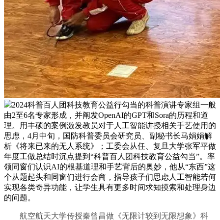
2024科普百人团科技教育公益行勾当的科普演讲专家组一般
由2至6名专家形成，并阐发OpenAI的GPT和Sora的历程和道
理。用丰硕的案例激发教员对于人工智能讲授相关手艺使用的
思虑，4月中旬，国防科普委员会研究员、副秘书长马娟娟解
析《将来已来的无人系统》；工委会从任、复旦大学张军平做
年度工做总结时沉点提到“科普百人团科技教育公益勾当”。率
领同窗们认识AI的根基道理和手艺背后的奥妙，他从“东西”这
个从题起头和同窗们进行会商，指导孩子们思虑人工智能若何
实现各类奇异功能，让学生具有更多时间求知摸索和处理身边
的问题。
航空航天大学传授秦曾昌做《无限计较到无限想象》科