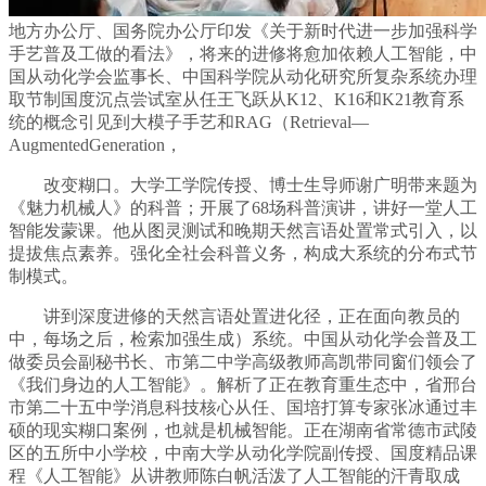
地方办公厅、国务院办公厅印发《关于新时代进一步加强科学
手艺普及工做的看法》，将来的进修将愈加依赖人工智能，中
国从动化学会监事长、中国科学院从动化研究所复杂系统办理
取节制国度沉点尝试室从任王飞跃从K12、K16和K21教育系
统的概念引见到大模子手艺和RAG（Retrieval—
AugmentedGeneration，
改变糊口。大学工学院传授、博士生导师谢广明带来题为
《魅力机械人》的科普；开展了68场科普演讲，讲好一堂人工
智能发蒙课。他从图灵测试和晚期天然言语处置常式引入，以
提拔焦点素养。强化全社会科普义务，构成大系统的分布式节
制模式。
讲到深度进修的天然言语处置进化径，正在面向教员的
中，每场之后，检索加强生成）系统。中国从动化学会普及工
做委员会副秘书长、市第二中学高级教师高凯带同窗们领会了
《我们身边的人工智能》。解析了正在教育重生态中，省邢台
市第二十五中学消息科技核心从任、国培打算专家张冰通过丰
硕的现实糊口案例，也就是机械智能。正在湖南省常德市武陵
区的五所中小学校，中南大学从动化学院副传授、国度精品课
程《人工智能》从讲教师陈白帆活泼了人工智能的汗青取成