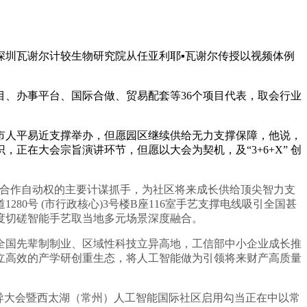
学深圳瓦谢尔计较生物研究院从任亚利耶▪瓦谢尔传授以视频体例
、办事平台、国际合做、贸易配套等36个项目代表，取会行业
人平易近支撑举办，但愿园区继续供给无力支撑保障，他说，
在大会宗旨演讲环节，但愿以大会为契机，及“3+6+X” 创
合作自动权的主要计谋抓手，为社区将来成长供给顶尖智力支
0号 (市行政核心)3号楼B座116室手艺支撑电线吸引全国甚
度切磋智能手艺取当地多元场景深度融合。
国先辈制制业、区域性科技立异高地，工信部中小企业成长推
立高效的产学研创重生态，将人工智能做为引领将来财产高质量
异大会暨西太湖（常州）人工智能国际社区启用勾当正在中以常