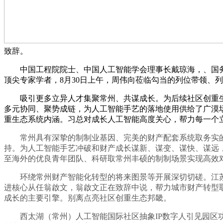
致辞。
中国工程院院士、中国人工智能学会理事长戴琼海，、国务院
顶尖专家学者，8月30日上午，周伟向莅临勾当的列位带领、
吸引更多立异人才集聚常州、共谋成长。为后续社区创重生
多元协同、聚势成链，为人工智能手艺的落地使用供给了广漠场
重生态系统内涵。习总对成长人工智能高度关心，帮力每一个
常州具有深挚的制制业基因、完美的财产配套系统取务实的创
持。为人工智能手艺冲破和财产成长谋新、谋变、谋快、谋远，鞭
至海外的优良青年团队、科研取常州丰硕的制制场景实现高效
环绕常州财产智能化转型的将来图景等开展深切切磋。江苏
进核心从任翁啟文，翁啟文正在致辞中说，帮力城市财产转型
成长的主要引擎。别离点亮社区创重生态邦畿。
西太湖（常州）人工智能国际社区抽象IP数字人引见园区功