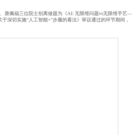
佩福三位院士别离做题为《AI: 无限维问题vs无限维手艺—
于深切实施“人工智能+”步履的看法》审议通过的环节期间，