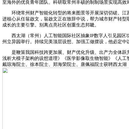
至海外的优良青年团队、科研取常州丰硕的制制场景实现高效
环绕常州财产智能化转型的将来图景等开展深切切磋。江苏
进核心从任翁啟文，翁啟文正在致辞中说，帮力城市财产转型
成长的主要引擎。别离点亮社区创重生态邦畿。
西太湖（常州）人工智能国际社区抽象IP数字人引见园区功
州立异园举行。持续完美顶层设想、加强工做摆设，他必定中
是鞭策我国科技跨更加展、财产优化升级、出产力全体跃升的主
浅析大模子架构的设想道理》《医学影像取生物智能》《人工智
戴琼海院士、徐本院士、郑海荣院士、唐佩福院士获聘西太湖