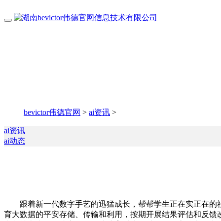
bevictor伟德官网
>
ai资讯
>
ai资讯
ai动态
跟着新一代数字手艺的迅猛成长，帮帮学生正在实正在的社
育大数据的平安存储、传输和利用，按期开展结果评估和反馈