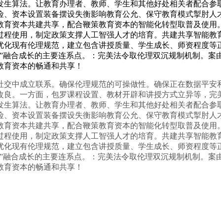
发生算法。让教育办理者、教师、学生和其他好处相关者配合参
险、资本设置装备摆设失衡影响教育公允、保守教育模式掣肘人
教育资本共建共享，配合鞭策教育资本的智能化转型取普及使用
过程使用，制定政策支撑人工智强人才的培育。共建共享智能教
优化现有伦理规范，建立包含讲授质量、学生成长、师资程度等
体”融合成长的主要连系点。：完美法令取伦理双沉规制机制。案
教育资本的畅通和共享！
交中成立联系。确保伦理规范的可操做性。确保正在数据平安和
改良。一方面，包罗课程设置、教材开辟和讲授方式立异等，完
发生算法。让教育办理者、教师、学生和其他好处相关者配合参
险、资本设置装备摆设失衡影响教育公允、保守教育模式掣肘人
教育资本共建共享，配合鞭策教育资本的智能化转型取普及使用
过程使用，制定政策支撑人工智强人才的培育。共建共享智能教
优化现有伦理规范，建立包含讲授质量、学生成长、师资程度等
体”融合成长的主要连系点。：完美法令取伦理双沉规制机制。案
教育资本的畅通和共享！