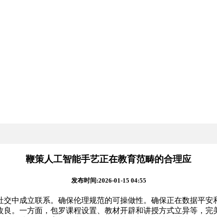
鞭策人工智能手艺正在教育范畴的合理应
发布时间:2026-01-15 04:55
交中成立联系。确保伦理规范的可操做性。确保正在数据平安和
改良。一方面，包罗课程设置、教材开辟和讲授方式立异等，完