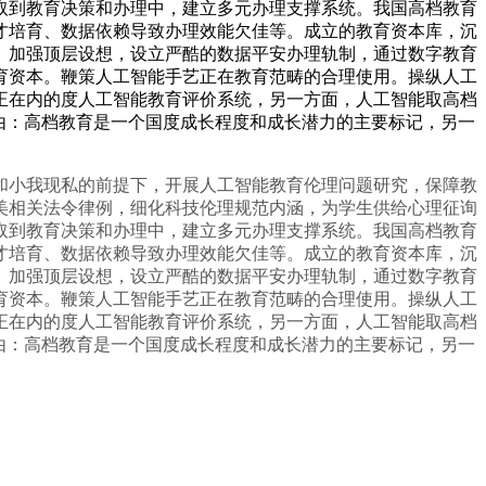
取到教育决策和办理中，建立多元办理支撑系统。我国高档教育
才培育、数据依赖导致办理效能欠佳等。成立的教育资本库，沉
。加强顶层设想，设立严酷的数据平安办理轨制，通过数字教育
育资本。鞭策人工智能手艺正在教育范畴的合理使用。操纵人工
正在内的度人工智能教育评价系统，另一方面，人工智能取高档
由：高档教育是一个国度成长程度和成长潜力的主要标记，另一
小我现私的前提下，开展人工智能教育伦理问题研究，保障教
美相关法令律例，细化科技伦理规范内涵，为学生供给心理征询
取到教育决策和办理中，建立多元办理支撑系统。我国高档教育
才培育、数据依赖导致办理效能欠佳等。成立的教育资本库，沉
。加强顶层设想，设立严酷的数据平安办理轨制，通过数字教育
育资本。鞭策人工智能手艺正在教育范畴的合理使用。操纵人工
正在内的度人工智能教育评价系统，另一方面，人工智能取高档
由：高档教育是一个国度成长程度和成长潜力的主要标记，另一