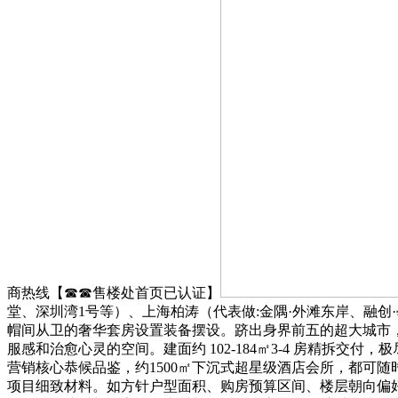
商热线【☎☎售楼处首页已认证】
堂、深圳湾1号等）、上海柏涛（代表做:金隅·外滩东岸、融创
帽间从卫的奢华套房设置装备摆设。跻出身界前五的超大城市
服感和治愈心灵的空间。建面约 102-184㎡3-4 房精拆
营销核心恭候品鉴，约1500㎡下沉式超星级酒店会所，都可
项目细致材料。如方针户型面积、购房预算区间、楼层朝向偏