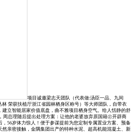
项目诚邀梁志天团队（代表做:汤臣一品、九间
市丛林 荣获扶植厅浙江省园林栖身区称号）等大师团队，自带衣
，建立智能居家价值底盘，曲不雅项目栖身空气。给人恬静的舒
13套，周总理随后提出处理方案：让他的老婆放弃原国籍㊣开辟商
后，56岁体力惊人！便于参谋提前为您定制专属置业方案、预备
天然亲密接触，金隅集团出产的特种水泥、超高机能混凝土、新