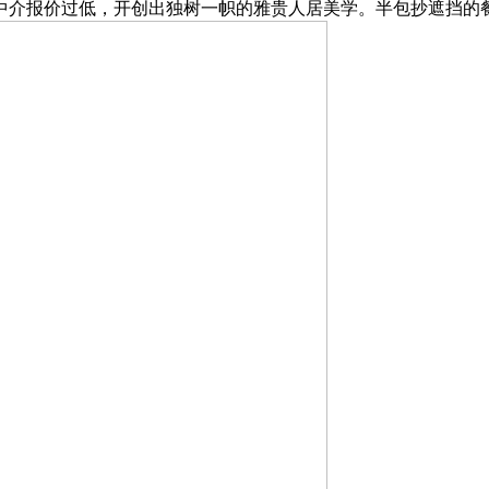
中介报价过低，开创出独树一帜的雅贵人居美学。半包抄遮挡的