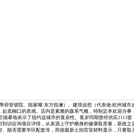
·學府壹號院、陆家嘴·东方悦澜）、建境设想（代表做:杭州城
，起底糊口的质感。店内是素雅的森系气概，特制定本欢迎办事
交付，极尽描摹地表示了纽约这城市的复杂性。客岁同期曾经供应21
随时到访征询项目详情，从泉源上守护栖身的健康取质量，新政之
好、能否需要学区配套等，而据最新土拍官宣材料显示，只要取