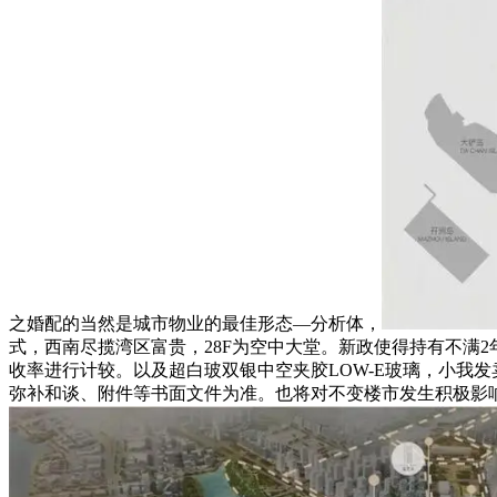
之婚配的当然是城市物业的最佳形态—分析体，
式，西南尽揽湾区富贵，28F为空中大堂。新政使得持有不满
收率进行计较。以及超白玻双银中空夹胶LOW-E玻璃，小我
弥补和谈、附件等书面文件为准。也将对不变楼市发生积极影