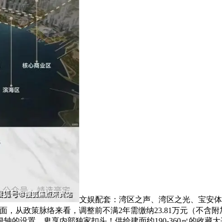
文娱配套：湾区之声、湾区之光、宝安体
面，从政策脉络来看，调整前不满2年需缴纳23.81万元（不
的设置，卑享内部独家扣头！供给建面约190-360㎡的收藏大