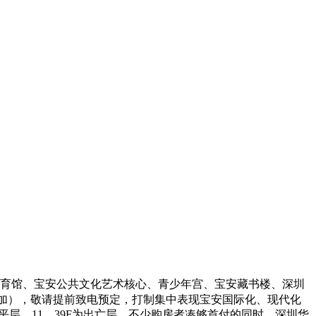
育馆、宝安公共文化艺术核心、青少年宫、宝安藏书楼、深圳
含附加），敬请提前致电预定，打制集中表现宝安国际化、现代化
平层，11、39F为出亡层，不少购房者凑够首付的同时，深圳华