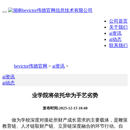
公司首页
关于我们
ai资讯
ai动态
联系我们
bevictor伟德官网
>
ai资讯
>
ai资讯
ai动态
业学院将依托华为手艺劣势
发布时间:2025-12-15 10:40
做为学校深度对接处所财产成长需求的主要载体，是鞭策
教育链、人才链取财产链、立异链深度融合的环节行动。自