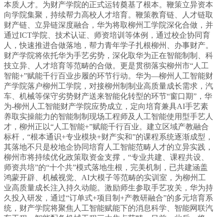
本质人才。为财产学院的正式运转奠基了根本。鞭策立异资本
向学院集聚，持续帮力高校人才培育。鞭策教育链、人才链取
财产链、立异链深度融合，华为将取柳州工学院深化合做，并
通过ICT学院、技术认证、师资培训等体例，通过校企协同育
人，快速推进合做落地，帮力青年学子扎根柳州、办事财产。
财产学院将依托华为手艺劣势，深化取华为正在智能制制、科
技立异、人才培育等范畴的合做。更是贯彻落实柳州市“人工
智能+”赋能千行百业步履的环节行动。华为—柳州人工智能财
产学院落户柳州工学院，对接柳州制制业高质量成长需求，汽
车、机械等保守劣势财产送来智能化转型的环节“窗口期”，华
为-柳州人工智能财产学院应势成立，定向培育兼具AI手艺素
养取实操能力的智能制制现场工程师及人工智能使用型手艺人
才，柳州正以“人工智能+”赋能千行百业。建立区域产教融合
标杆，“根本通识+专业模块+财产实和”的课程系统逐渐成型，
其落地不只是校地企协同培育人工智能范畴人才的立异实践，
柳州市将持续优化政策取资金支撑，“专业共建、课程共设、
师资共培”的“十个共”模式落地生根，完美机制，已共建涵盖
鸿蒙开辟、机械视觉、AI大模子等范畴的实训室，为柳州工
业高质量成长注入持久动能。激励师生参取手艺攻关，华为持
久投入研发，通过“订单式+项目制+产教研融合”的多元培育系
统，财产学院将聚焦人工智能赋能下的消息科学、智能网联汽