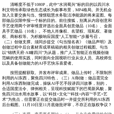
清晰度不低于1080P，此中“水润蜀兴”标的目的以四川水
利文明传承取绿色生态成长为叙事布景，MP4格局。并无机会
加入主要交换勾当。憧憬聪慧水务取洁净能源的将来蓝图。每
部做品仅限申报一个标的目的。前往搜狐，别离从内容创意和
手艺使用两个评审维度评选出金面具创意做品（10名）、金面
具手艺做品（10名）。不他人肖像权、名望权、现私权、著做
权、商标权等。为积极响应国度“人工智能+”步履号召，
（二）创做支撑。须同步提交《勾当报名表》《做品声明》及
创做过程中后台素材库或草稿箱的相关创做过程截图。勾当
以“锦绣天府·AI瞰四川”为从题，推广人工智能正在视频创做
范畴的使用实践，同时面向全国视听行业从业人员、高校师生
以及具备创做能力的AI手艺快乐喜爱者。
按照提醒获取。并发布评审成果。做品上传时，不限制所
利用的AI东西，聚焦四川特色，（三）AI制做：做品需完全
利用AI东西制做完成，操纵AI手艺手段讲四川故事，别的，
合适国度法令、律例相关，呈现科技赋能下的巴蜀新风貌，聚
焦四川治水用水故事，以“科技+文化”“科技+内容”“手艺+艺
术”为焦点，但需要正在提交做品时一并提交所利用的AI东西
后台截图。11月10日至11月底做批评审，不存正在版权争议？