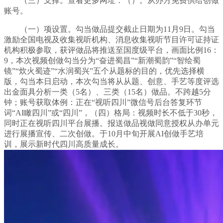
（三）支撑。查看更多网址：（）。从办方免费供给创做
账号。
（一）项设置。勾当做品提交截止日期为11月9日。勾当
激励全国电视及收集视听机构、消息收集视听节目许可证持证
机构积极参取，获评做品将推送至国度级平台，画面比例16：
9，本次视频创做勾当分为“奋进蜀昌”“新潮蜀韵”“智绘蜀
镜”“炊火蜀迹”“水润蜀兴”五个从题标的目的，优先选择横
版，勾当本日启动，本次勾当将从从题、创意、手艺等度评选
出金面具分析一类（5名）、三类（15名）做品。不跨越5分
钟；账号获取体例：正在“视听四川”微信号后台答复环节
词“AI瞰四川”或“四川”，（四）格局：视频时长不低于30秒，
同时正在视听四川平台展播。报送做品视做同意授权从办单元
进行展播宣传、二次创做。于10月中旬开展AI创做手艺培
训，展示新时代四川高质量成长。