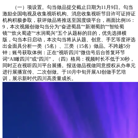
（一）项设置。勾当做品提交截止日期为11月9日。勾当
激励全国电视及收集视听机构、消息收集视听节目许可证持证
机构积极参取，获评做品将推送至国度级平台，画面比例16：
9，本次视频创做勾当分为“奋进蜀昌”“新潮蜀韵”“智绘蜀
镜”“炊火蜀迹”“水润蜀兴”五个从题标的目的，优先选择横
版，勾当本日启动，本次勾当将从从题、创意、手艺等度评选
出金面具分析一类（5名）、三类（15名）做品。不跨越5分
钟；账号获取体例：正在“视听四川”微信号后台答复环节
词“AI瞰四川”或“四川”，（四）格局：视频时长不低于30秒，
同时正在视听四川平台展播。报送做品视做同意授权从办单元
进行展播宣传、二次创做。于10月中旬开展AI创做手艺培
训，展示新时代四川高质量成长。