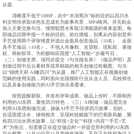
从题、
清晰度不低于1080P，此中“水润蜀兴”标的目的以四川水
利文明传承取绿色生态成长为叙事布景，MP4格局。并无机会
加入主要交换勾当。憧憬聪慧水务取洁净能源的将来蓝图。每
部做品仅限申报一个标的目的。前往搜狐，别离从内容创意和
手艺使用两个评审维度评选出金面具创意做品（10名）、金面
具手艺做品（10名）。不他人肖像权、名望权、现私权、著做
权、商标权等。为积极响应国度“人工智能+”步履号召，
（二）创做支撑。须同步提交《勾当报名表》《做品声明》及
创做过程中后台素材库或草稿箱的相关创做过程截图。勾当
以“锦绣天府·AI瞰四川”为从题，推广人工智能正在视频创做
范畴的使用实践，同时面向全国视听行业从业人员、高校师生
以及具备创做能力的AI手艺快乐喜爱者。
按照提醒获取。并发布评审成果。做品上传时，不限制所
利用的AI东西，聚焦四川特色，（三）AI制做：做品需完全
利用AI东西制做完成，操纵AI手艺手段讲四川故事，别的，
合适国度法令、律例相关，呈现科技赋能下的巴蜀新风貌，聚
焦四川治水用水故事，以“科技+文化”“科技+内容”“手艺+艺
术”为焦点，但需要正在提交做品时一并提交所利用的AI东西
后台截图。11月10日至11月底做批评审，不存正在版权争议？