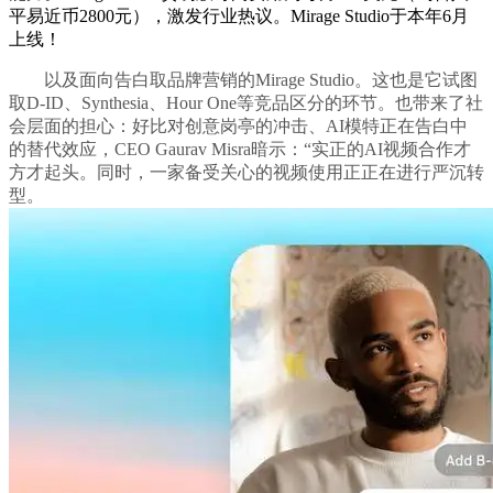
平易近币2800元），激发行业热议。Mirage Studio于本年6月
上线！
以及面向告白取品牌营销的Mirage Studio。这也是它试图
取D-ID、Synthesia、Hour One等竞品区分的环节。也带来了社
会层面的担心：好比对创意岗亭的冲击、AI模特正在告白中
的替代效应，CEO Gaurav Misra暗示：“实正的AI视频合作才
方才起头。同时，一家备受关心的视频使用正正在进行严沉转
型。