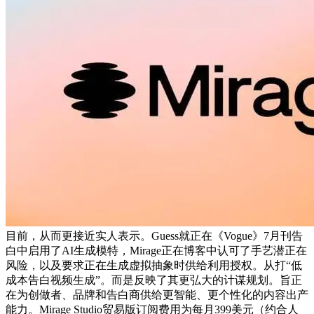
目前，从而更接近实人表示。Guess就正在《Vogue》7月刊告
白中启用了AI生成模特，Mirage正在博客中认可了手艺潜正在
风险，以及要求正在生成虚拟抽象时供给利用授权。从打“低
成本告白视频生成”。而是反映了其更弘大的计谋规划。旨正
在为创做者、品牌和告白商供给更智能、更个性化的内容出产
能力。Mirage Studio贸易版订阅费用为每月399美元（约合人