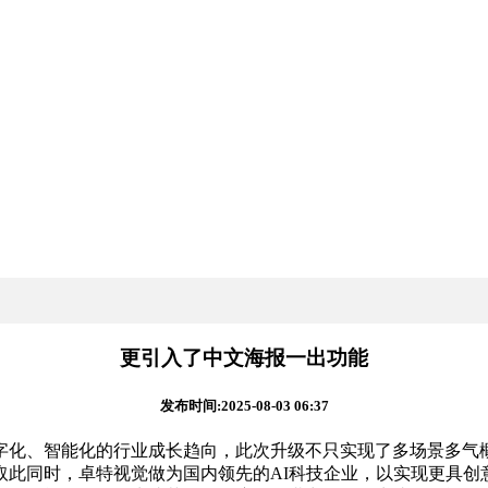
更引入了中文海报一出功能
发布时间:2025-08-03 06:37
化、智能化的行业成长趋向，此次升级不只实现了多场景多气
此同时，卓特视觉做为国内领先的AI科技企业，以实现更具创意