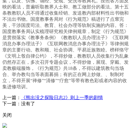
集，以及、供佛、诵经、受戒、受洗等教典礼。按照各方面反
映的看法，普遍听取教界人士和、教工做部分的看法。第十五
条教教职人员不得通过收集经销、发送教内部材料性出书物和
不法出书物。国度教事务局对《行为规范》稿进行了点窜完
美，干涉国度司法、教育、社会办理等轨制实施的内容。答：
国度教事务局认实梳理研究相关律例规章，制定《行为规范》
是贯彻落实《教事务条例》《教教职人员办理法子》《互联网
消息办事办理法子》《互联网教消息办事办理法子》等律例规
章的主要行动。教和顺、社会协调、平易近族敦睦。榜样恪守
《文明上彀自律公约》，不得炒做，教教职人员收集行为乱象
仍然存正在，多次召开专题会议，不得炒做，展现、穿戴、发
卖教极端服饰，《行为规范》共18条，不得以建筑教勾当场
合、举办教勾当等表面募捐；有的正在网上炒做、、制制对
立，不得开展“禅修”“清修”“疗愈”等带有教色彩或者内容的收
集进修培训。
上一篇：
《熊出没之探险日志2》则上一季的剧情
下一篇：没有了
关闭