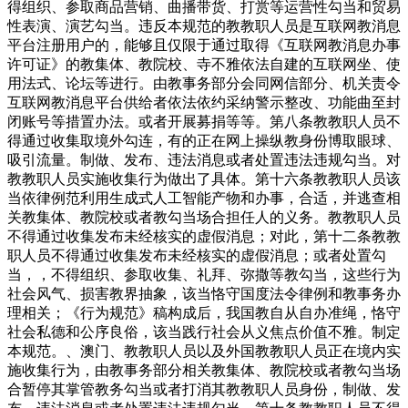
得组织、参取商品营销、曲播带货、打赏等运营性勾当和贸易
性表演、演艺勾当。违反本规范的教教职人员是互联网教消息
平台注册用户的，能够且仅限于通过取得《互联网教消息办事
许可证》的教集体、教院校、寺不雅依法自建的互联网坐、使
用法式、论坛等进行。由教事务部分会同网信部分、机关责令
互联网教消息平台供给者依法依约采纳警示整改、功能曲至封
闭账号等措置办法。或者开展募捐等等。第八条教教职人员不
得通过收集取境外勾连，有的正在网上操纵教身份博取眼球、
吸引流量。制做、发布、违法消息或者处置违法违规勾当。对
教教职人员实施收集行为做出了具体。第十六条教教职人员该
当依律例范利用生成式人工智能产物和办事，合适，并逃查相
关教集体、教院校或者教勾当场合担任人的义务。教教职人员
不得通过收集发布未经核实的虚假消息；对此，第十二条教教
职人员不得通过收集发布未经核实的虚假消息；或者处置勾
当，，不得组织、参取收集、礼拜、弥撒等教勾当，这些行为
社会风气、损害教界抽象，该当恪守国度法令律例和教事务办
理相关；《行为规范》稿构成后，我国教自从自办准绳，恪守
社会私德和公序良俗，该当践行社会从义焦点价值不雅。制定
本规范。、澳门、教教职人员以及外国教教职人员正在境内实
施收集行为，由教事务部分相关教集体、教院校或者教勾当场
合暂停其掌管教务勾当或者打消其教教职人员身份，制做、发