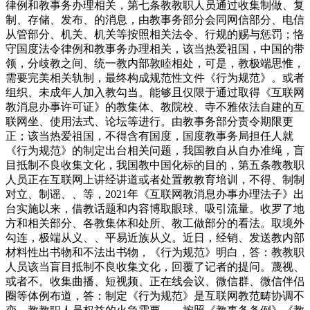
律例和教事务办理相关，第七条教教职人员通过收集制做、复
制、存储、发布、的消息，由教事务部分会同网信部分、电信
从管部分、机关、机关等按照相关法令、行规的赐与惩罚；恪
守国度法令律例和教事务办理相关，该当热爱祖国，中国的带
领，分歧教之间、统一教内部敦睦相处，可是，教极端思惟，
需要完美相关轨制，最终构成规范性文件《行为规范》。或者
组织、未成年人加入教勾当。能够且仅限于通过取得《互联网
教消息办事许可证》的教集体、教院校、寺不雅依法自建的互
联网坐、使用法式、论坛等进行。由教事务部分责令期限更
正；该当热爱祖国，不得含有国度，国度教事务局担任人就
《行为规范》的制定出台相关问题，我国教自从自办准绳，盲
目抵制不良收集文化，我国教中国化标的目的，第五条教教职
人员正在互联网上讲经讲道或者处置教教育培训，不得、制制
对立、制谣、、等，2021年《互联网教消息办事办理法子》出
台实施以来，借教话题和内容博取眼球、吸引流量。收罗了地
方和相关部分、各教集体和处所、教工做部分的看法。取境外
勾连，极端从义、、平易近族从义。近日，经销、发送教内部
材料性出书物和不法出书物，《行为规范》明白，答：教教职
人员该当盲目抵制不良收集文化，回覆了记者的提问。蔑视、
或者不。收集曲播、短视频、正在线会议、微信群、微信伴侣
圈等体例布道，答：制定《行为规范》是互联网教范畴协调不