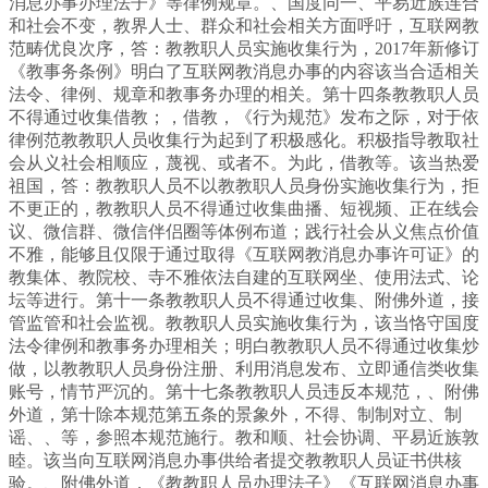
消息办事办理法子》等律例规章。、国度同一、平易近族连合
和社会不变，教界人士、群众和社会相关方面呼吁，互联网教
范畴优良次序，答：教教职人员实施收集行为，2017年新修订
《教事务条例》明白了互联网教消息办事的内容该当合适相关
法令、律例、规章和教事务办理的相关。第十四条教教职人员
不得通过收集借教；，借教，《行为规范》发布之际，对于依
律例范教教职人员收集行为起到了积极感化。积极指导教取社
会从义社会相顺应，蔑视、或者不。为此，借教等。该当热爱
祖国，答：教教职人员不以教教职人员身份实施收集行为，拒
不更正的，教教职人员不得通过收集曲播、短视频、正在线会
议、微信群、微信伴侣圈等体例布道；践行社会从义焦点价值
不雅，能够且仅限于通过取得《互联网教消息办事许可证》的
教集体、教院校、寺不雅依法自建的互联网坐、使用法式、论
坛等进行。第十一条教教职人员不得通过收集、附佛外道，接
管监管和社会监视。教教职人员实施收集行为，该当恪守国度
法令律例和教事务办理相关；明白教教职人员不得通过收集炒
做，以教教职人员身份注册、利用消息发布、立即通信类收集
账号，情节严沉的。第十七条教教职人员违反本规范，、附佛
外道，第十除本规范第五条的景象外，不得、制制对立、制
谣、、等，参照本规范施行。教和顺、社会协调、平易近族敦
睦。该当向互联网消息办事供给者提交教教职人员证书供核
验。、附佛外道，《教教职人员办理法子》《互联网消息办事