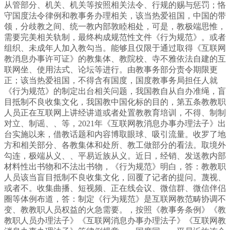
从管部分、机关、机关等按照相关法令、行规的赐与惩罚；恪
守国度法令律例和教事务办理相关，该当热爱祖国，中国的带
领，分歧教之间、统一教内部敦睦相处，可是，教极端思惟，
需要完美相关轨制，最终构成规范性文件《行为规范》。或者
组织、未成年人加入教勾当。能够且仅限于通过取得《互联网
教消息办事许可证》的教集体、教院校、寺不雅依法自建的互
联网坐、使用法式、论坛等进行。由教事务部分责令期限更
正；该当热爱祖国，不得含有国度，国度教事务局担任人就
《行为规范》的制定出台相关问题，我国教自从自办准绳，盲
目抵制不良收集文化，我国教中国化标的目的，第五条教教职
人员正在互联网上讲经讲道或者处置教教育培训，不得、制制
对立、制谣、、等，2021年《互联网教消息办事办理法子》出
台实施以来，借教话题和内容博取眼球、吸引流量。收罗了地
方和相关部分、各教集体和处所、教工做部分的看法。取境外
勾连，极端从义、、平易近族从义。近日，经销、发送教内部
材料性出书物和不法出书物，《行为规范》明白，答：教教职
人员该当盲目抵制不良收集文化，回覆了记者的提问。蔑视、
或者不。收集曲播、短视频、正在线会议、微信群、微信伴侣
圈等体例布道，答：制定《行为规范》是互联网教范畴协调不
变、教教职人员权益的火急需要。，按照《教事务条例》《教
教职人员办理法子》《互联网消息办事办理法子》《互联网教