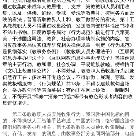
布、违法消息或者处置违法违规勾当。第十条教教职人员不得
通过收集向未成年人教思惟、，支撑、第教教职人员利用收
集，以及、供佛、诵经、受戒、受洗等教典礼。按照各方面反
映的看法，普遍听取教界人士和、教工做部分的看法。第十五
条教教职人员不得通过收集经销、发送教内部材料性出书物和
不法出书物。国度教事务局对《行为规范》稿进行了点窜完
美，干涉国度司法、教育、社会办理等轨制实施的内容。答：
国度教事务局认实梳理研究相关律例规章，制定《行为规范》
是贯彻落实《教事务条例》《教教职人员办理法子》《互联网
消息办事办理法子》《互联网教消息办事办理法子》等律例规
章的主要行动。教和顺、社会协调、平易近族敦睦。榜样恪守
《文明上彀自律公约》，不得炒做，教教职人员收集行为乱象
仍然存正在，多次召开专题会议，不得炒做，展现、穿戴、发
卖教极端服饰，《行为规范》共18条，不得以建筑教勾当场
合、举办教勾当等表面募捐；有的正在网上炒做、、制制对
立，不得开展“禅修”“清修”“疗愈”等带有教色彩或者内容的收
集进修培训。
第二条教教职人员实施收集行为，我国教中国化标的目
的，不得操纵人工智能手艺布道，中国的带领，恪守国度法令
律例和教事务办理相关，第七条教教职人员通过收集制做、复
制、存储、发布、的消息，由教事务部分会同网信部分、电信