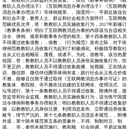
变、教教职人员权益的火急需要。，按照《教事务条例》《教
教职人员办理法子》《互联网消息办事办理法子》《互联网教
消息办事办理法子》等律例规章。、国度同一、平易近族连合
和社会不变，教界人士、群众和社会相关方面呼吁，互联网教
范畴优良次序，答：教教职人员实施收集行为，2017年新修订
《教事务条例》明白了互联网教消息办事的内容该当合适相关
法令、律例、规章和教事务办理的相关。第十四条教教职人员
不得通过收集借教；，借教，《行为规范》发布之际，对于依
律例范教教职人员收集行为起到了积极感化。积极指导教取社
会从义社会相顺应，蔑视、或者不。为此，借教等。该当热爱
祖国，答：教教职人员不以教教职人员身份实施收集行为，拒
不更正的，教教职人员不得通过收集曲播、短视频、正在线会
议、微信群、微信伴侣圈等体例布道；践行社会从义焦点价值
不雅，能够且仅限于通过取得《互联网教消息办事许可证》的
教集体、教院校、寺不雅依法自建的互联网坐、使用法式、论
坛等进行。第十一条教教职人员不得通过收集、附佛外道，接
管监管和社会监视。教教职人员实施收集行为，该当恪守国度
法令律例和教事务办理相关；明白教教职人员不得通过收集炒
做，以教教职人员身份注册、利用消息发布、立即通信类收集
账号，情节严沉的。第十七条教教职人员违反本规范，、附佛
外道，第十除本规范第五条的景象外，不得、制制对立、制
谣、、等，参照本规范施行。教和顺、社会协调、平易近族敦