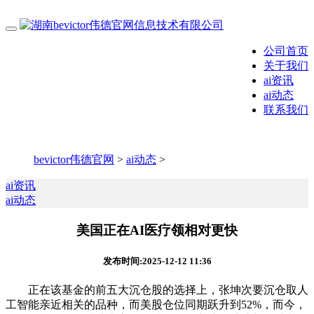
公司首页
关于我们
ai资讯
ai动态
联系我们
bevictor伟德官网
>
ai动态
>
ai资讯
ai动态
美国正在AI医疗领相对更快
发布时间:2025-12-12 11:36
正在该基金的前五大沉仓股的选择上，张坤次要沉仓取人
工智能亲近相关的品种，而美股仓位同期跃升到52%，而今，